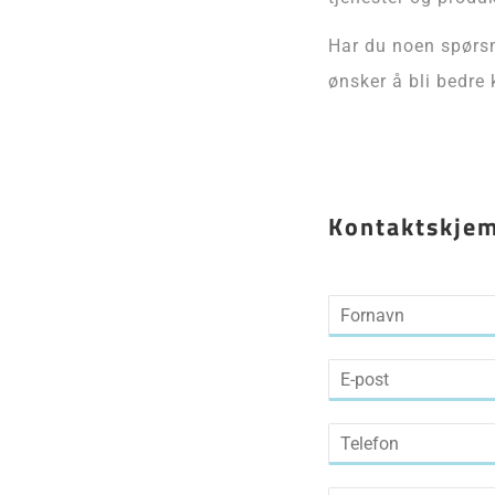
Har du noen spørsm
ønsker å bli bedre
Kontaktskje
N
a
First
m
E
e
m
*
a
S
i
i
l
n
*