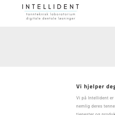
Vi hjelper de
Vi på Intellident e
nemlig deres tenner
tjenester og produk