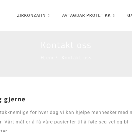
ZIRKONZAHN
AVTAGBAR PROTETIKK
G
Kontakt oss
Hjem
/
Kontakt oss
g gjerne
r takknemlige for hver dag vi kan hjelpe mennesker med n
. Vårt mål er å få våre pasienter til å føle seg vel og bl
ter.